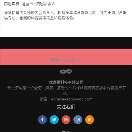
内容审核:
潘嘉怡
· 内容负责人
潘嘉怡是优直播的内容负责人，拥有多年体育媒体经验，致力于为用户提
供专业、全面的体育赛事信息和观看体验。
简体中文
·
繁體中文
优直播科技有限公司
致力于构建一个全面、高清、互动的一站式体育赛事直播与内容消费平
台。
邮箱：
admin@apps-yoo.com
关注我们