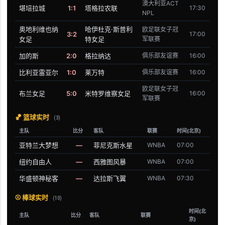
澳大利亚ACT
堪培拉城
1:1
塔格拉农联
17:30
NPL
奥地利维也纳
哈伊杜克·斯普利
欧足联女子冠
3:2
17:00
女足
特女足
军联赛
加的斯
2:0
格拉纳达
俱乐部友谊赛
16:00
比利亚雷亚尔
1:0
莱万特
俱乐部友谊赛
16:00
欧足联女子冠
布兰女足
5:0
米特罗维察女足
16:00
军联赛
🏀 篮球实时
(3)
主队
比分
客队
联赛
时间(北京)
亚特兰大梦想
—
菲尼克斯水星
WNBA
07:00
纽约自由人
—
西雅图风暴
WNBA
07:00
华盛顿神秘客
—
达拉斯飞翼
WNBA
07:30
⚾ 棒球实时
(10)
时间(北
主队
比分
客队
联赛
京)