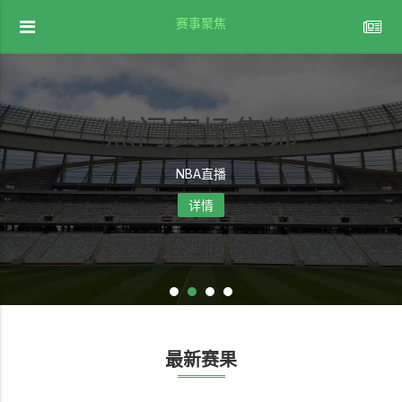
赛事聚焦
热门赛场集锦
NBA直播
详情
最新赛果