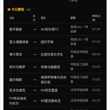
大联盟
📅 今日赛程
(20)
比
时间(北
主队
客队
联赛
分
京)
美国USL一级
那不勒斯
—
AV阿尔塔FC
07:30
联赛
美国USL一级
里士满踢球者
—
纽约宇宙
07:00
联赛
阿根廷甲级联
博卡青年
—
拉普拉塔大学生
06:00
赛
阿根廷乙级联
阿尔马格罗
—
体操与曲棍球
02:00
赛
胡胡伊体操与击剑
阿根廷乙级联
基尔梅斯
—
07:00
俱乐部
赛
凯夫拉维克
—
KA阿克雷里
冰岛甲级联赛
02:00
FH哈夫纳夫
—
KR雷克雅未克
冰岛甲级联赛
03:15
约杜尔