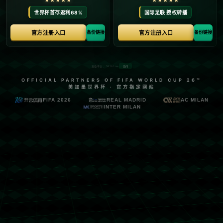
世界杯首存返利68%
国际足联 授权转播
官方注册入口
官方注册入口
备份链接
备份链接
直播平台 ：58261·me
访问
OFFICIAL PARTNERS OF FIFA WORLD CUP 26™
美加墨世界杯 · 官方指定网站
FIFA 2026
REAL MADRID
AC MILAN
INTER MILAN